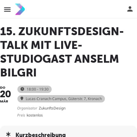
15. ZUKUNFTSDESIGN-
TALK MIT LIVE-
STUDIOGAST ANSELM
BILGRI
DO
18:00 - 19:30
20
Lucas-Cranach-Campus
, Güterstr. 7, Kronach
MÄR
Organisator
ZukunftsDesign
Preis
kostenlos
Kurzbeschreibung