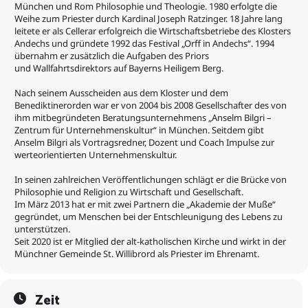
München und Rom Philosophie und Theologie. 1980
erfolgte die
➡️ Ein Blick auf zentrale Werte wie Achtsamkeit, Demut und
Weihe zum Priester durch Kardinal Joseph Ratzinger. 18
Jahre lang
Individualität
leitete er als Cellerar erfolgreich die Wirtschaftsbetriebe
des Klosters
➡️ Impulse für eine werteorientierte Zukunft in Wirtschaft und
Andechs und gründete 1992 das Festival „Orff in Andechs“.
1994
Gesellschaft
übernahm er zusätzlich die Aufgaben des Priors
➡️ Raum für Fragen und Austausch in einer offenen
und
Wallfahrtsdirektors auf Bayerns Heiligem Berg.
Diskussionsrunde
Nach seinem Ausscheiden aus dem Kloster
und dem
Benediktinerorden war er von 2004 bis 2008 Gesellschafter des
von
ihm mitbegründeten Beratungsunternehmens „Anselm Bilgri –
Zentrum
für Unternehmenskultur“ in München. Seitdem gibt
Anselm Bilgri als
Vortragsredner, Dozent und Coach Impulse zur
werteorientierten
Unternehmenskultur.
In seinen zahlreichen
Veröffentlichungen schlägt er die Brücke von
Philosophie und Religion
zu Wirtschaft und Gesellschaft.
Im März 2013 hat er mit zwei Partnern
die „Akademie der Muße“
gegründet, um Menschen bei der Entschleunigung
des Lebens zu
unterstützen.
Seit 2020 ist er Mitglied der
alt-katholischen Kirche und wirkt in der
Münchner Gemeinde St.
Willibrord als Priester im Ehrenamt.
Zeit