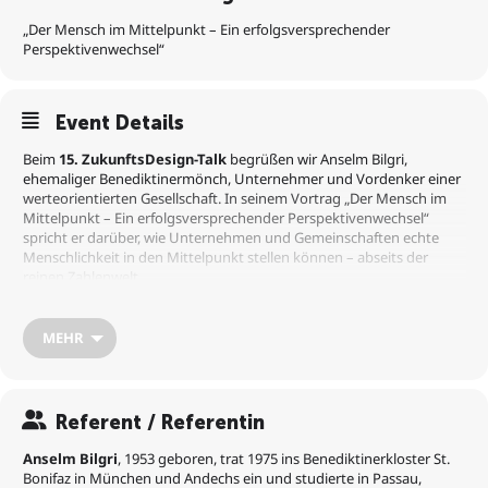
„Der Mensch im Mittelpunkt – Ein erfolgsversprechender
Perspektivenwechsel“
Event Details
Beim
15. ZukunftsDesign-Talk
begrüßen wir Anselm Bilgri,
ehemaliger Benediktinermönch, Unternehmer und Vordenker einer
werteorientierten Gesellschaft. In seinem Vortrag „Der Mensch im
Mittelpunkt – Ein erfolgsversprechender Perspektivenwechsel“
spricht er darüber, wie Unternehmen und Gemeinschaften echte
Menschlichkeit in den Mittelpunkt stellen können – abseits der
reinen Zahlenwelt.
Warum ist das Thema so aktuell?
Die Generation Z stellt die Arbeitswelt auf den Kopf: Junge Talente
MEHR
fordern von Arbeitgebern mehr als nur Gehalt und Status. Sie
erwarten Wertschätzung, Sinn und Flexibilität. Unternehmen, die
sich nicht anpassen, riskieren den Anschluss zu verlieren. Doch wie
gelingt der Wandel hin zu einer Kultur, in der Achtsamkeit,
Referent / Referentin
Individualität und Herzensbildung gelebt werden? Genau diese
Fragen stehen im Zentrum von Bilgris Vortrag.
Anselm Bilgri
, 1953 geboren, trat 1975
ins Benediktinerkloster St.
Bonifaz in München und Andechs ein und
studierte in Passau,
Was erwartet dich?