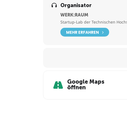
Organisator
Lasst uns gemeinsam die größte un
innovativen Ideen in die Tat umz
WERK:RAUM
Startup Journey zu erreichen!
Startup-Lab der Technischen Hoc
MEHR ERFAHREN
Google Maps
öffnen