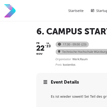
Startseite
Startu
6. CAMPUS STA
FR
SA
17:30 - 09:00
(23)
22
23
Technische Hochschule Würzburg
NOV
Organisator
Werk:Raum
Preis
kostenlos
Event Details
Es ist wieder soweit! Sei Teil des