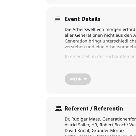
Event Details
Die Arbeitswelt von morgen erford
aller Generationen nicht aus den 
Generation bringt unterschiedlich
verstehen und eine Arbeitsumgebun
In einer Zeit, in der Fachkräftema
ist es entscheidend, Brücken zwis
die erfahrenen Fachkräfte zu bind
MEHR
Referent / Referentin
Dr. Rüdiger Maas, Generationenfo
Astrid Sailer, HR, Robert Bosch/ W
David Knöbl, Gründer Mozaik