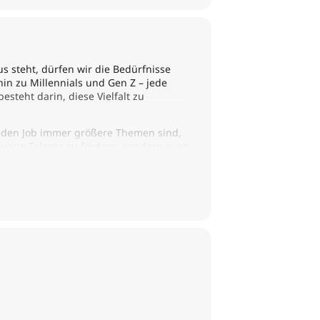
s steht, dürfen wir die Bedürfnisse
in zu Millennials und Gen Z – jede
teht darin, diese Vielfalt zu
 in den Job immer größere Themen sind,
junge Talente zu fördern, sondern auch