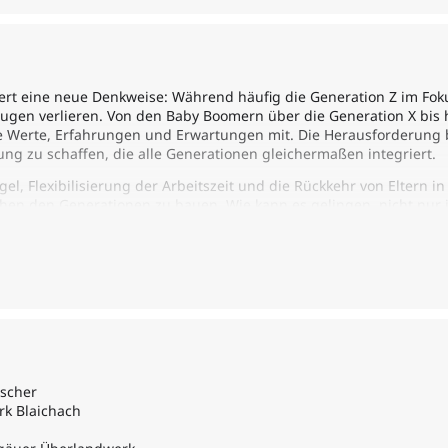
ert eine neue Denkweise: Während häufig die Generation Z im Foku
Augen verlieren. Von den Baby Boomern über die Generation X bis h
e Werte, Erfahrungen und Erwartungen mit. Die Herausforderung bes
g zu schaffen, die alle Generationen gleichermaßen integriert.
ngel, Flexibilisierung der Arbeitszeit und die Rückkehr von Eltern
chen den Generationen zu bauen. Wie kann es gelingen, nicht nur 
en und den Bedürfnissen von Eltern gerecht zu werden?
rscher
erk Blaichach