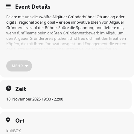
Event Details
Feiere mit uns die zwölfte Allgäuer Gründerbühne! Ob analog oder
digital, regional oder global – erlebe innovative Ideen von Allgäuer
Gründern live auf der Bühne. Spüre die Spannung und fiebere mit,
wenn fünf Teams beim größten Gründerwettbewerb im Allgäu um
den Allgäuer Gründerpreis pitchen. Und freu dich mit den kreativen
Köpfen, die mit ihrem Innovationsgeist und Engagement die ersten
drei Plätze erobern und sich über attraktive Preisgelder freuen
dürfen. On top gibt es einen Sonderpreis für die nachhaltigste
Gründungsidee.
MEHR
Einlass:
18:00 Uhr
Beginn:
19:00 Uhr
Ticketpreis:
14 €
Zeit
Mehr als nur Zuschauen:
Vernetze dich mit anderen
Zuschauer:innen, stelle den Gründer:innen deine Fragen und
18. November 2025 19:00 - 22:00
stimme am Ende für deinen Favoriten ab. Deine Stimme zählt!
Von der Idee zum Business – Die Gründerbühne ist das Sprungbrett
für innovative Geschäftsideen aus dem Allgäu.
Ort
Hole dir jetzt dein Ticket und erlebe die Kreativität und den
Unternehmergeist der Allgäuer!
kultBOX