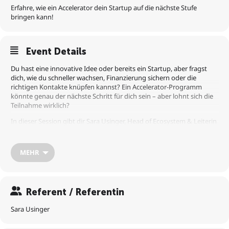
Erfahre, wie ein Accelerator dein Startup auf die nächste Stufe
bringen kann!
Event Details
Du hast eine innovative Idee oder bereits ein Startup, aber fragst
dich, wie du schneller wachsen, Finanzierung sichern oder die
richtigen Kontakte knüpfen kannst? Ein Accelerator-Programm
könnte genau der nächste Schritt für dich sein – aber lohnt sich die
Teilnahme wirklich?
In dieser Session gibt dir Sara Usinger, Head of Ecosystem & Leiterin
des ZEBRA Accelerator, exklusive Einblicke hinter die Kulissen eines
Accelerators und beantwortet alle deine Fragen:
MEHR
✅
Was ist ein Accelerator überhaupt?
Acceleratoren sind Programme, die Startups in wenigen Monaten
mit Mentoring, Finanzierung, Netzwerk und Ressourcen dabei
helfen, schneller zu skalieren. Sie bieten oft Zugang zu
Referent / Referentin
Investor:innen, Unternehmen und Branchenexpert:innen.
✅
Lohnt sich das für mich und mein Startup?
Sara Usinger
Acceleratoren sind besonders wertvoll, wenn du erste Traction hast
und nun schneller wachsen willst – sei es durch Investments,