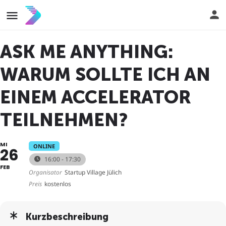
ASK ME ANYTHING:
WARUM SOLLTE ICH AN
EINEM ACCELERATOR
TEILNEHMEN?
MI
ONLINE
26
16:00 - 17:30
FEB
Organisator
Startup Village Jülich
Preis
kostenlos
Kurzbeschreibung