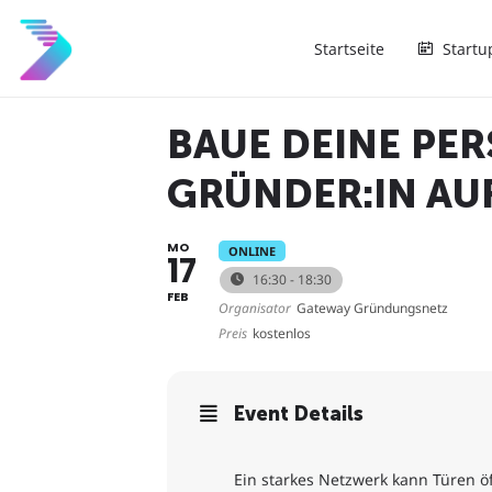
Startseite
Startu
BAUE DEINE PE
GRÜNDER:IN AU
MO
ONLINE
17
16:30 - 18:30
FEB
Organisator
Gateway Gründungsnetz
Preis
kostenlos
Event Details
Ein starkes Netzwerk kann Türen ö