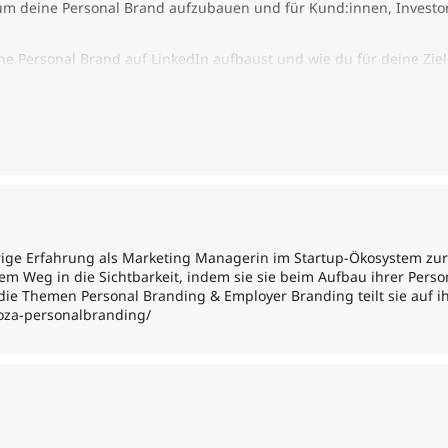
 um deine Personal Brand aufzubauen und für Kund:innen, Investor
ne Personal Brand auf LinkedIn aufbaust und wie du für deine Ziel
 persönliche Marke geschaffen.
rung und hast Ziele gesetzt.
nkedIn Profil erstellst.
inen Netzwerkaufbau.
nd eine Strategie.
rige Erfahrung als Marketing Managerin im Startup-Ökosystem zurü
m Weg in die Sichtbarkeit, indem sie sie beim Aufbau ihrer Pers
 die Themen Personal Branding & Employer Branding teilt sie auf ih
koza-personalbranding/