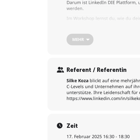
Darum ist LinkedIn DIE Plattform,
werden.
Im Workshop lernst du, wie du dei
Das Ergebnis nach dem Workshop:
– Du hast ein Fundament für deine
MEHR
– Du bist klar in deiner Positionie
– Du weißt, wie du dein optimales Li
– Du kennst nun alles rund um de
– Du besitzt erste Content-Ideen u
Referent / Referentin
Silke Koza
blickt auf eine mehrjäh
C-Levels und Unternehmen auf ihre
unterstütze. Ihre Leidenschaft für
https://www.linkedin.com/in/silke
Zeit
17. Februar 2025 16:30 - 18:30