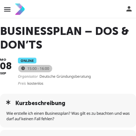
BUSINESSPLAN – DOS &
DON’TS
MO
ONLINE
08
15:00 - 16:00
SEP
Organisator
Deutsche Gründungsberatung
Preis
kostenlos
Kurzbeschreibung
Wie erstelle ich einen Businessplan? Was gilt es zu beachten und was
darf auf keinen Fall fehlen?