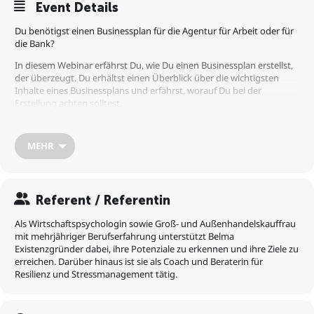
Event Details
Du benötigst einen Businessplan für die Agentur für Arbeit oder für
die Bank?
In diesem Webinar erfährst Du, wie Du einen Businessplan erstellst,
der überzeugt. Du erhältst einen Überblick über die wichtigsten
Inhalte eines Businessplans und erfährst, worauf Du bei der
Erstellung achten solltest.
Es handelt sich hierbei um KEINE Verkaufsveranstaltung. Unsere
Webinare dienen lediglich dazu, wichtiges Wissen zu vermitteln.
MEHR
Weitere informative Webinare findest Du unter:
https://www.eventbrite.de/o/deutsche-grundungsberatung-
39114779153
Referent / Referentin
Als Wirtschaftspsychologin sowie Groß- und Außenhandelskauffrau
mit mehrjähriger Berufserfahrung unterstützt Belma
Existenzgründer dabei, ihre Potenziale zu erkennen und ihre Ziele zu
erreichen. Darüber hinaus ist sie als Coach und Beraterin für
Resilienz und Stressmanagement tätig.