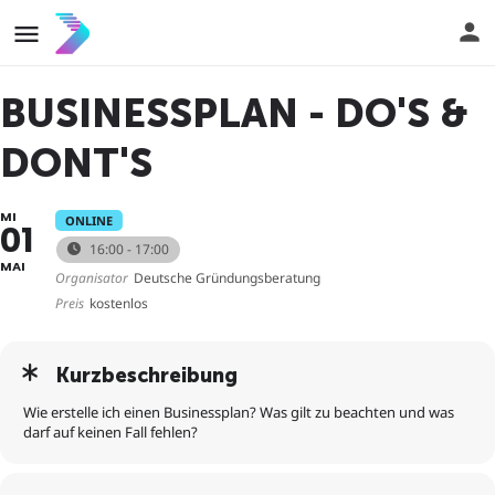
BUSINESSPLAN - DO'S &
DONT'S
MI
ONLINE
01
16:00 - 17:00
MAI
Organisator
Deutsche Gründungsberatung
Preis
kostenlos
Kurzbeschreibung
Wie erstelle ich einen Businessplan? Was gilt zu beachten und was
darf auf keinen Fall fehlen?