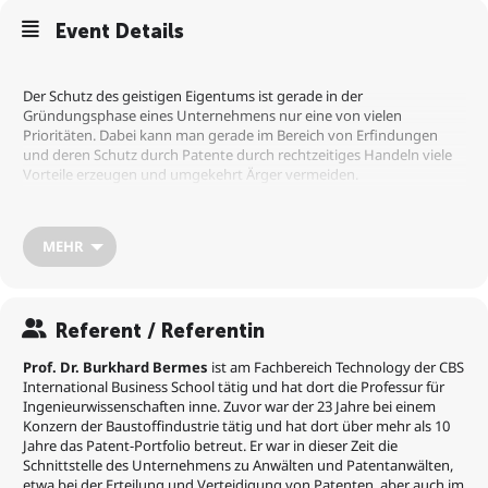
Event Details
Der Schutz des geistigen Eigentums ist gerade in der
Gründungsphase eines Unternehmens nur eine von vielen
Prioritäten. Dabei kann man gerade im Bereich von Erfindungen
und deren Schutz durch Patente durch rechtzeitiges Handeln viele
Vorteile erzeugen und umgekehrt Ärger vermeiden.
Eine zündende, innovative Idee ist oftmals der Startpunkt für ein
MEHR
neues Produkt oder Geschäftsmodell. Doch wie lässt sich eine solche
Idee schützen? Welche Hilfe können Patente sein, und wie fügen sie
sich in den Innovationszyklus von Unternehmen ein?
Referent / Referentin
Wir schauen auf Beispiele, wie man Patente als Marketing-
Prof. Dr. Burkhard Bermes
ist am Fachbereich Technology der CBS
Instrumente nutzen kann, und wie man durch systematische
International Business School tätig und hat dort die Professur für
Beobachtung auch aus Wettbewerbspatenten wertvolle
Ingenieurwissenschaften inne. Zuvor war der 23 Jahre bei einem
Informationen zu einem frühen Zeitpunkt gewinnen kann. Was
Konzern der Baustoffindustrie tätig und hat dort über mehr als 10
macht ein Patent aus, wie liest man es und gewinnt man schnell eine
Jahre das Patent-Portfolio betreut. Er war in dieser Zeit die
Idee des Schutzumfangs? Wie suche ich nach Patenten? Was
Schnittstelle des Unternehmens zu Anwälten und Patentanwälten,
erledige ich selber, wann hole ich mir lieber professionelle Hilfe, zum
etwa bei der Erteilung und Verteidigung von Patenten, aber auch im