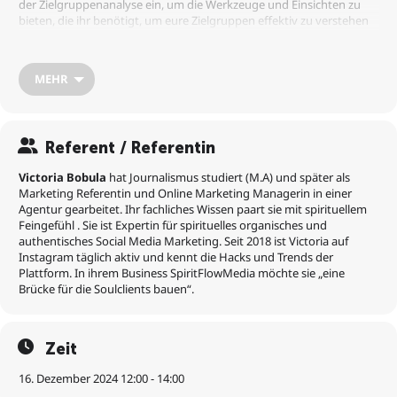
der Zielgruppenanalyse ein, um die Werkzeuge und Einsichten zu
bieten, die ihr benötigt, um eure Zielgruppen effektiv zu verstehen
und anzusprechen
MEHR
Inhalte:
– Zielgruppenanalyse: Wir beginnen mit einer gründlichen
Referent / Referentin
Untersuchung verschiedener Methoden zur Zielgruppenanalyse.
Von demografischen Daten bis hin zu Verhaltensmustern werden
Victoria Bobula
hat Journalismus studiert (M.A) und später als
wir erkunden, wie ihr die Zielgruppe genau definieren könnt
Marketing Referentin und Online Marketing Managerin in einer
– Persona-Entwicklung: Eine Zielgruppe wird lebendig, wenn sie in
Agentur gearbeitet. Ihr fachliches Wissen paart sie mit spirituellem
Form von Personas präsentiert wird. Wir werden gemeinsam
Feingefühl . Sie ist Expertin für spirituelles organisches und
Persona entwickeln.
authentisches Social Media Marketing. Seit 2018 ist Victoria auf
– Kundenbedürfnisse identifizieren: Eine erfolgreiche
Instagram täglich aktiv und kennt die Hacks und Trends der
Zielgruppenansprache erfordert ein tiefes Verständnis der
Plattform. In ihrem Business SpiritFlowMedia möchte sie „eine
Bedürfnisse der Kunden. Wir werden untersuchen, wie ihr diese
Brücke für die Soulclients bauen“.
Bedürfnisse durch die Maslowsche Bedürfnispyramide und das DISG
Modell darzustellen und dies in die Marketingstrategie integrieren
können.
– Kaufmotive verstehen: Warum kaufen Kunden? Welche Motive
Zeit
treiben ihr Kaufverhalten an? Diese Fragen sind entscheidend, um
eine wirkungsvolle Marketingstrategie zu entwickeln. Wir werden
16. Dezember 2024 12:00 - 14:00
die Aspekte des Kaufverhaltens untersuchen und lernen, wie diese