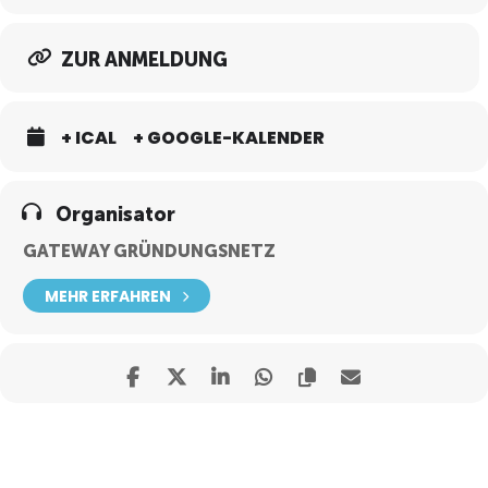
Erkenntnisse genutzt werden, um die Zielgruppe zu überzeugen.
ZUR ANMELDUNG
Dieser Vortrag richtet sich an Marketinginteressierte , Unternehmer,
Gründer, Studenten und alle, die ihr Verständnis für ihre Zielgruppen
vertiefen und ihre Marketingstrategie optimieren möchten.
+ ICAL
+ GOOGLE-KALENDER
Nach dem Vortrag werden die Teilnehmer:
Organisator
– Die Bedeutung einer fundierten Zielgruppenanalyse verstehen.
GATEWAY GRÜNDUNGSNETZ
– In der Lage sein, aussagekräftige Personas zu entwickeln, die ihre
Zielgruppen repräsentieren.
MEHR ERFAHREN
– Ein tieferes Verständnis für die Bedürfnisse und Motive ihrer
Kunden haben.
– In der Lage sein, ihre Marketingstrategie effektiver auf die
Bedürfnisse ihrer Zielgruppen auszurichten.