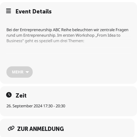
Event Details
Bei der Entrepreneurship ABC Reihe beleuchten wir zentrale Fragen
rund um Entrepreneurship. Im ersten Workshop „From Idea to
Business“ geht es speziell um drei Themen:
1) Was macht ein Startup aus? Kambis Kohansal Vajargah (Head of
Startup-Services der Wirtschaftskammer Österreich und Serial
Entrepreneur) berichtet von seinen Erfahrungen mit Startups bei
MEHR
der Umsetzung von Geschäftsideen hin zu erfolgreichen
Unternehmen und zeigt auf, welche Faktoren dabei die größte Rolle
spielen.
Zeit
2) Unique Selling Proposition (USP): Ergründet Strategien zur
26. September 2024 17:30 - 20:30
Schaffung eines herausragenden Alleinstellungsmerkmals (USP).
Gestaltet eure Idee so, dass sie sich deutlich von anderen abhebt
und einen nachhaltigen Eindruck hinterlässt.
ZUR ANMELDUNG