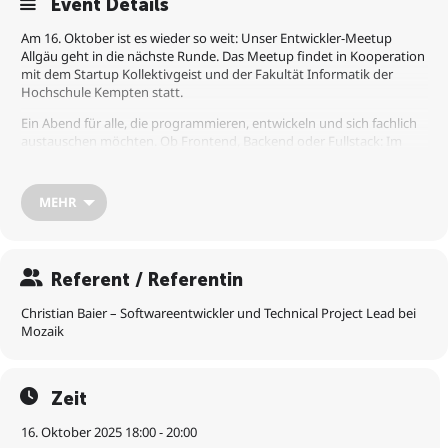
Event Details
Am 16. Oktober ist es wieder so weit: Unser Entwickler-Meetup
Allgäu geht in die nächste Runde. Das Meetup findet in Kooperation
mit dem Startup Kollektivgeist und der Fakultät Informatik der
Hochschule Kempten statt.
Ein Abend für alle, die programmieren, entwickeln und sich fachlich
austauschen möchten. Ob Frontend, Backend oder Fullstack: Im
Fokus stehen aktuelle Themen und der Austausch unter
Entwickler:innen.
MEHR
Programm
Christian Baier – Softwareentwickler und Technical Project Lead bei
Mozaik – spricht über „Software die keine Fehler kennt: Make illegal
state unrepresentable“. Es geht um verschiedene Ansätze, wie man
Referent / Referentin
Software bauen kann, um es leichter zu machen, Codes ohne Fehler
zu schreiben.
Christian Baier – Softwareentwickler und Technical Project Lead bei
Übrigens: Es gibt Free Pizza 🍕!
Mozaik
Zeit
16. Oktober 2025 18:00 - 20:00