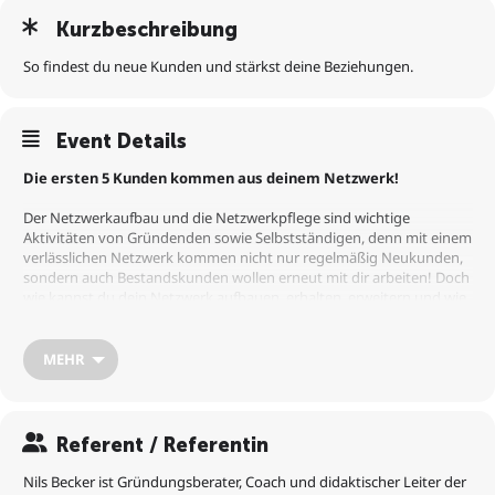
Kurzbeschreibung
So findest du neue Kunden und stärkst deine Beziehungen.
Event Details
Die ersten 5 Kunden kommen aus deinem Netzwerk!
Der Netzwerkaufbau und die Netzwerkpflege sind wichtige
Aktivitäten von Gründenden sowie Selbstständigen, denn mit einem
verlässlichen Netzwerk kommen nicht nur regelmäßig Neukunden,
sondern auch Bestandskunden wollen erneut mit dir arbeiten! Doch
wie kannst du dein Netzwerk aufbauen, erhalten, erweitern und wie
unterstützt dich Social Selling hierbei?
MEHR
In diesem Webinar erfährst du:
1. Wie du die richtigen Orte für dich zum Netzwerken findest,
2. Wie du deinen Netzwerkaufbau planst, durchführst und
nachbereitest,
Referent / Referentin
3. Wie du dein Netzwerk dazu animierst, dich zu unterstützen.
Nils Becker ist Gründungsberater, Coach und didaktischer Leiter der
Es handelt sich hierbei um
KEINE
Verkaufsveranstaltung. Unsere