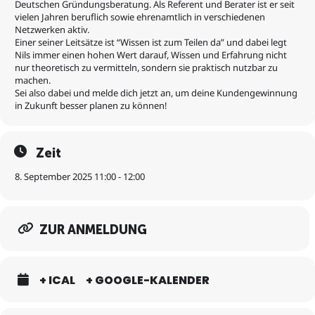
Deutschen Gründungsberatung. Als Referent und Berater ist er seit
Webinare dienen lediglich dazu, wichtiges Wissen zu vermitteln.
vielen Jahren beruflich sowie ehrenamtlich in verschiedenen
Weitere informative Webinare findest Du unter:
Netzwerken aktiv.
https://www.eventbrite.de/o/deutsche-grundungsberatung-
Einer seiner Leitsätze ist “Wissen ist zum Teilen da” und dabei legt
39114779153
Nils immer einen hohen Wert darauf, Wissen und Erfahrung nicht
nur theoretisch zu vermitteln, sondern sie praktisch nutzbar zu
machen.
Sei also dabei und melde dich jetzt an, um deine Kundengewinnung
in Zukunft besser planen zu können!
Zeit
8. September 2025 11:00 - 12:00
ZUR ANMELDUNG
+ ICAL
+ GOOGLE-KALENDER