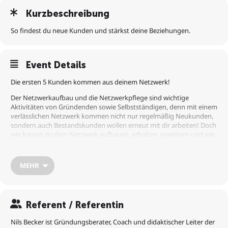
Kurzbeschreibung
So findest du neue Kunden und stärkst deine Beziehungen.
Event Details
Die ersten 5 Kunden kommen aus deinem Netzwerk!
Der Netzwerkaufbau und die Netzwerkpflege sind wichtige
Aktivitäten von Gründenden sowie Selbstständigen, denn mit einem
verlässlichen Netzwerk kommen nicht nur regelmäßig Neukunden,
sondern auch Bestandskunden wollen erneut mit dir arbeiten! Doch
wie kannst du dein Netzwerk aufbauen, erhalten, erweitern und wie
unterstützt dich Social Selling hierbei?
In diesem Webinar erfährst du:
MEHR
1. Wie du die richtigen Orte für dich zum Netzwerken findest,
2. Wie du deinen Netzwerkaufbau planst, durchführst und
nachbereitest,
3. Wie du dein Netzwerk dazu animierst, dich zu unterstützen.
Referent / Referentin
Es handelt sich hierbei um KEINE Verkaufsveranstaltung. Unsere
Webinare dienen lediglich dazu, wichtiges Wissen zu vermitteln.
Nils Becker ist Gründungsberater, Coach und didaktischer Leiter der