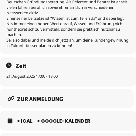
Deutschen Gründungsberatung. Als Referent und Berater ist er seit
Weitere informative Webinare findest Du unter:
vielen Jahren beruflich sowie ehrenamtlich in verschiedenen
https://www.eventbrite.de/o/deutsche-grundungsberatung-
Netzwerken aktiv.
39114779153
Einer seiner Leitsätze ist “Wissen ist zum Teilen da” und dabei legt
Nils immer einen hohen Wert darauf, Wissen und Erfahrung nicht
nur theoretisch zu vermitteln, sondern sie praktisch nutzbar zu
machen.
Sei also dabei und melde dich jetzt an, um deine Kundengewinnung
in Zukunft besser planen zu können!
Zeit
21. August 2025 17:00 - 18:00
ZUR ANMELDUNG
+ ICAL
+ GOOGLE-KALENDER