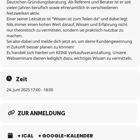
Deutschen Gründungsberatung. Als Referent und Berater ist er seit
vielen Jahren beruflich sowie ehrenamtlich in verschiedenen
3. Wie du dein Netzwerk dazu animierst, dich zu unterstützen.
Netzwerken aktiv.
Es handelt sich hierbei um
KEINE
Verkaufsveranstaltung. Unsere
Einer seiner Leitsätze ist “Wissen ist zum Teilen da” und dabei legt
Webinare dienen lediglich dazu, wichtiges Wissen zu vermitteln.
Nils immer einen hohen Wert darauf, Wissen und Erfahrung nicht
nur theoretisch zu vermitteln, sondern sie praktisch nutzbar zu
Weitere informative Webinare findest Du unter:
machen.
https://www.eventbrite.de/o/deutsche-grundungsberatung-
Sei also dabei und melde dich jetzt an, um deine Kundengewinnung
39114779153
in Zukunft besser planen zu können!
Es handelt sich hierbei um KEINE Verkaufsveranstaltung. Unsere
Webseminare dienen lediglich dazu, wichtiges Wissen zu vermitteln.
Zeit
24. Juni 2025 17:00 - 18:00
ZUR ANMELDUNG
+ ICAL
+ GOOGLE-KALENDER