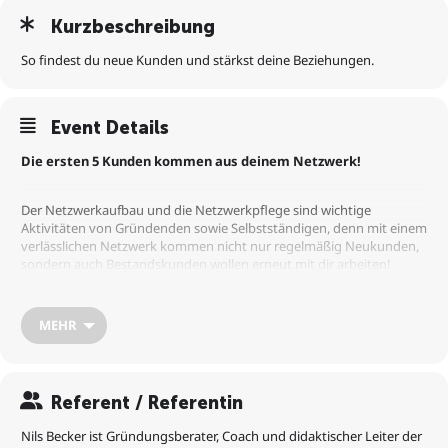
Kurzbeschreibung
So findest du neue Kunden und stärkst deine Beziehungen.
Event Details
Die ersten 5 Kunden kommen aus deinem Netzwerk!
Der Netzwerkaufbau und die Netzwerkpflege sind wichtige
Aktivitäten von Gründenden sowie Selbstständigen, denn mit einem
verlässlichen Netzwerk kommen nicht nur regelmäßig Neukunden,
sondern auch Bestandskunden wollen erneut mit dir arbeiten!
Doch wie kannst du dein Netzwerk aufbauen, erhalten, erweitern
und wie unterstützt dich Social Selling hierbei?
MEHR
In diesem Webinar erfährst du:
1. Wie du die richtigen Orte für dich zum Netzwerken findest,
Referent / Referentin
2. Wie du deinen Netzwerkaufbau planst, durchführst und
Nils Becker ist Gründungsberater, Coach und didaktischer Leiter der
nachbereitest,