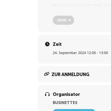
Wir zeigen dir nützliche Tools, 
Rechtstexten, einem Logo-Generat
MEHR
Keywords und SEO helfen dir, die 
Freue dich auf Fachwissen von Lil
Zeit
24. September 2024 12:00 - 13:00
ZUR ANMELDUNG
Organisator
BUSINETTES