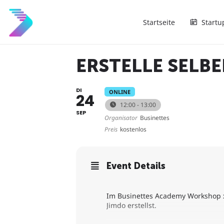
Startseite
Startu
ERSTELLE SELBE
DI
ONLINE
24
12:00 - 13:00
SEP
Organisator
Businettes
Preis
kostenlos
Event Details
Im Businettes Academy Workshop x 
Jimdo erstellst.