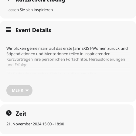
Lassen Sie sich inspirieren
Event Details
Wir blicken gemeinsam auf das erste Jahr EXIST-Women zurück und
Stipendiatinnen und Mentorinnen teilen in inspirierenden
Kurzvorträgen ihre persönlichen Fortschritte, Herausforderungen
und Erfolge.
Die Rednerinnen geben Einblicke in die wertvollen
Netzwerkmöglichkeiten und die persönliche Weiterentwicklung, die
das Stipendium ermöglicht hat.
MEHR
Das Förderprogramm ist geeignet für Absolventinnen,
Wissenschaftlerinnen, Studentinnen sowie Frauen mit
Berufsabschluss – mit und ohne Bezug zu einer Hochschule.
Zeit
Sie würden auch gerne Stipendiatin oder Mentorin der neuen Runde
werden, dann kommen Sie vorbei und informieren Sie sich.
21. November 2024 15:00 - 18:00
Es wird um Anmeldung gebeten:
https://mailing.sparkasse.de/-
lp/D0zmz16534/FJjxb1158