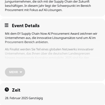
Jungunternehmen, die sich mit der Supply Chain der Zukunft
beschäftigen. In diesem Jahr liegt der Schwerpunkt im Bereich
Procurement mit Fokus auf AI-Lösungen.
Event Details
Mit dem EY Supply Chain Now AI Procurement Award zeichnen wir
Unternehmen aus, die innovative Lösungsansätze rund um AI im
Procurement-Bereich anbieten.
Als Finalist werden Sie Teil eines globalen Netzwerks innovativer
Unternehmen, das Ihnen über die deutschen Landesgrenzen
hinweg inspirierende Kontakte ermöglicht. 2025 sind für den
Wettbewerb Start-ups aus Deutschland, Österreich und der Schweiz
zugelassen. Weitere Länder folgen möglicherweise in den
kommenden Jahren. Als „EY Supply Chain Now AI Procurement
MEHR
Award Winner 2025“ setzen Sie ein starkes Zeichen für Ihre
Mitarbeitenden, Ihre Kunden und weitere Stakeholder.
Wir freuen uns auf Ihre Bewerbung bis zum 28.02.2025.
Zeit
EY Supply Chain Award | EY – Deutschland
28. Februar 2025 Ganztägig