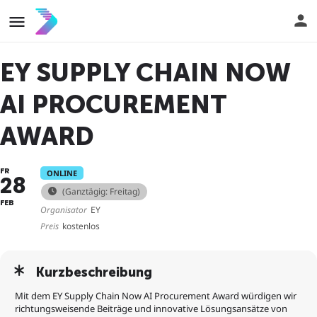
EY SUPPLY CHAIN NOW
AI PROCUREMENT
AWARD
FR
ONLINE
28
(Ganztägig: Freitag)
FEB
Organisator
EY
Preis
kostenlos
Kurzbeschreibung
Mit dem EY Supply Chain Now AI Procurement Award würdigen wir
richtungsweisende Beiträge und innovative Lösungsansätze von