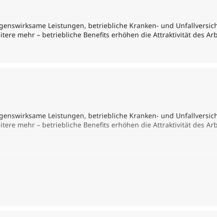
ögenswirksame Leistungen, betriebliche Kranken- und Unfallversich
itere mehr – betriebliche Benefits erhöhen die Attraktivität des A
ögenswirksame Leistungen, betriebliche Kranken- und Unfallversich
itere mehr – betriebliche Benefits erhöhen die Attraktivität des A
urch auch noch Steuervergünstigungen erhalten. Damit sowohl der
g einige Spielregeln einzuhalten. Angebot und Auswahl der Benefi
isierte Prozesse des Handlings.
n der Versicherungskammer Bayern geben Dir Einblicke und Praxis