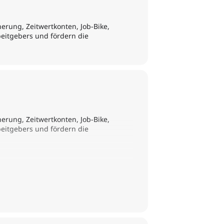
erung, Zeitwertkonten, Job-Bike,
rbeitgebers und fördern die
erung, Zeitwertkonten, Job-Bike,
rbeitgebers und fördern die
 Arbeitgeber als auch die Mitarbeiter
ts sowie Budget sind ebenso
tipps zu Mitarbeiterbenefits: