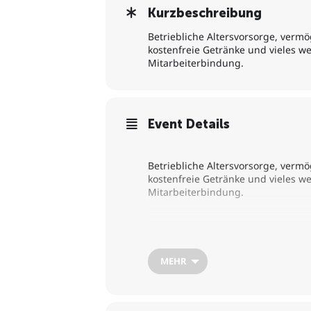
Kurzbeschreibung
Betriebliche Altersvorsorge, verm
kostenfreie Getränke und vieles we
Mitarbeiterbindung.
Event Details
Betriebliche Altersvorsorge, verm
kostenfreie Getränke und vieles we
Mitarbeiterbindung.
Zusätzlich können Arbeitgeber dad
Freude daran haben, ist es wichti
entscheidend wie möglichst digital
MEHR
Jürgen Hatz und Andreas Fabian vo