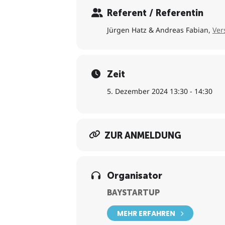
Referent / Referentin
Welche Möglichkeiten der Berat
Jürgen Hatz & Andreas Fabian,
Ver
Wie gestalte ich die Auswahl de
Zeit
Welche steuerlichen Vergünstig
5. Dezember 2024 13:30 - 14:30
Was muss ich bezüglich Complia
ZUR ANMELDUNG
Wie kann ich den Prozess digita
Organisator
BAYSTARTUP
MEHR ERFAHREN