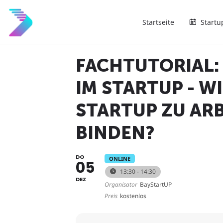
Startseite
Startu
FACHTUTORIAL:
IM STARTUP - W
STARTUP ZU AR
BINDEN?
DO
ONLINE
05
13:30 - 14:30
DEZ
Organisator
BayStartUP
Preis
kostenlos