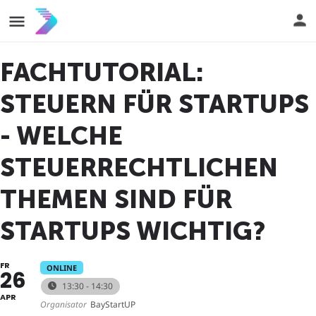
FACHTUTORIAL:
STEUERN FÜR STARTUPS
- WELCHE
STEUERRECHTLICHEN
THEMEN SIND FÜR
STARTUPS WICHTIG?
FR
ONLINE
26
13:30 - 14:30
APR
Organisator
BayStartUP