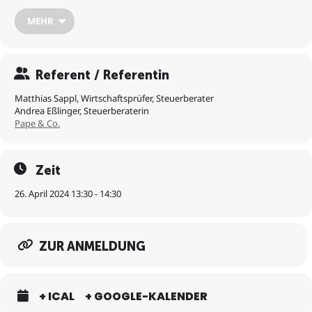
Wie läuft die Gründung einer GmbH ab?
MEHR
Eine Holding (mit)gründen oder nicht?
Referent / Referentin
Mit welchen steuerlichen Themen sollte ich mich auskennen
(Umsatzsteuer, Ertragssteuer,
Matthias Sappl, Wirtschaftsprüfer, Steuerberater
Andrea Eßlinger, Steuerberaterin
Pape & Co.
Körperschafts- & Gewerbesteuer, Verlustnutzung &
Verlustvortrag, Untergang steuerlicher Verluste § 8c KStG)?
Zeit
Exkurs: Sozialversicherung
26. April 2024 13:30 - 14:30
ZUR ANMELDUNG
+ ICAL
+ GOOGLE-KALENDER