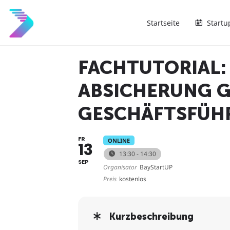
Startseite
Startu
FACHTUTORIAL:
ABSICHERUNG GI
GESCHÄFTSFÜHRE
FR
ONLINE
13
13:30 - 14:30
SEP
Organisator
BayStartUP
Preis
kostenlos
Kurzbeschreibung