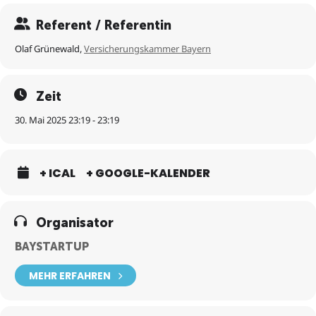
Referent / Referentin
Kann ich diese Haftungsrisiken komplett absichern?
Olaf Grünewald,
Versicherungskammer Bayern
Kann ich Inventar- und Elektronik absichern?
Zeit
Kann ich als Startup durch einen Schadenfall ausbleibende
30. Mai 2025 23:19 - 23:19
Umsätze absichern?
Kann ich das Startup versicherungstechnisch gegen Ausfälle
durch Cyberangriffe schützen?
+ ICAL
+ GOOGLE-KALENDER
Mit welchen Kosten muss ich rechnen?
Organisator
BAYSTARTUP
MEHR ERFAHREN