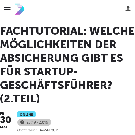
FACHTUTORIAL: WELCHE
MÖGLICHKEITEN DER
ABSICHERUNG GIBT ES
FÜR STARTUP-
GESCHÄFTSFÜHRER?
(2.TEIL)
FR
ONLINE
30
23:19 - 23:19
MAI
Organisator
BayStartUP