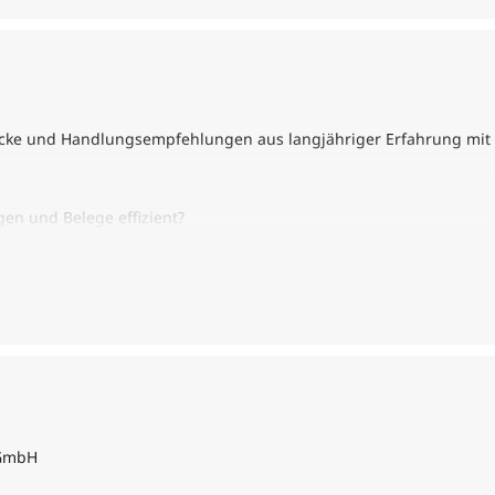
licke und Handlungsempfehlungen aus langjähriger Erfahrung mi
en und Belege effizient?
er, Ertragsteuer, Lohnsteuer
t Betriebspüfern der Finanzbehörde?
ahrtenbuch, Betriebsausflüge, Geschenke und weitere Stolperstei
 GmbH