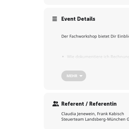
Event Details
Der Fachworkshop bietet Dir Einb
Wie dokumentiere ich Rechnung
Steuerliche Risiken; Umsatzsteu
MEHR
Welche Erfahrungen gibt es mi
Gästebewirtung, Reisekosten, F
Referent / Referentin
Claudia Jenewein, Frank Kabisch
Steuerteam Landsberg-München