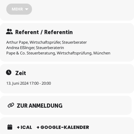
Erfolgsfaktor: Projektmanagement
MEHR
Werkzeuge/Aufgabenbereiche des CFO
(Unternehmensplanung/Controlling, Reporting/
Investorenkommunikation, „Company Building“ –
Organisationen erschaffen, Umsatz-/Ertragssteuern,
Internationalisierung aus kaufmännischer Sicht).
Referent / Referentin
Arthur Pape, Wirtschaftsprüfer, Steuerberater
Andrea Eßlinger, Steuerberaterin
Pape & Co. Steuerberatung, Wirtschaftsprüfung, München
Zeit
13. Juni 2024 17:00 - 20:00
ZUR ANMELDUNG
+ ICAL
+ GOOGLE-KALENDER