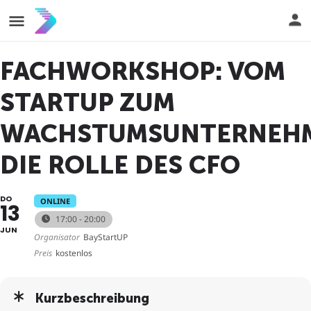
FACHWORKSHOP: VOM
STARTUP ZUM
WACHSTUMSUNTERNEH
DIE ROLLE DES CFO
DO
ONLINE
13
17:00 - 20:00
JUN
Organisator
BayStartUP
Preis
kostenlos
Kurzbeschreibung