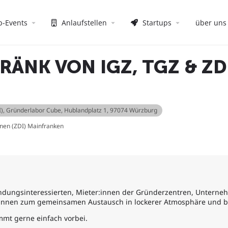
p-Events
Anlaufstellen
Startups
über uns
ÄNK VON IGZ, TGZ & ZD
I)
, Gründerlabor Cube, Hublandplatz 1, 97074 Würzburg
onen (ZDI) Mainfranken
ündungsinteressierten, Mieter:innen der Gründerzentren, Unterne
:innen zum gemeinsamen Austausch in lockerer Atmosphäre und be
mmt gerne einfach vorbei.