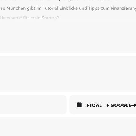
asse München gibt im Tutorial Einblicke und Tipps zum Finanzierun
 „Hausbank“ für mein Startup?
kann mir die Bank bieten?
 und welche Sicherheiten muss ich liefern?
rentkredit bekommen und wovon hängt die Höhe ab?
+ ICAL
+ GOOGLE-