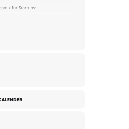
gsmix für Startups:
KALENDER