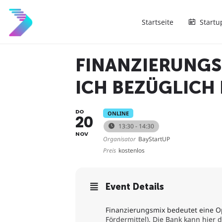
Startseite
Startu
FINANZIERUNGS
ICH BEZÜGLICH
DO
ONLINE
20
13:30 - 14:30
NOV
Organisator
BayStartUP
Preis
kostenlos
Event Details
Finanzierungsmix bedeutet eine O
Fördermittel). Die Bank kann hier 