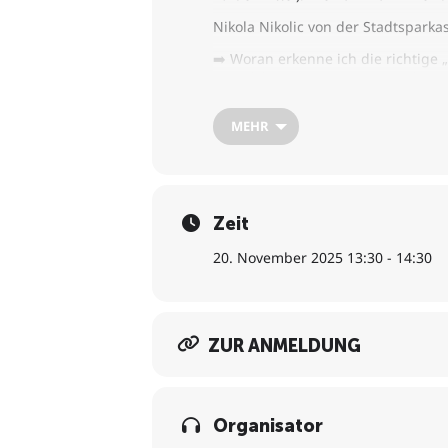
Nikola Nikolic von der Stadtspark
➡️ Woran erkenne ich die richtige
➡️ Welche Finanzierungsangebote 
➡️ Was sind die Vor- und Nachteile
➡️ Wann kann ich einen Kontokor
MEHR
Zeit
20. November 2025 13:30 - 14:30
ZUR ANMELDUNG
Organisator