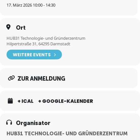
Wachstums- und
17. März 2026 10:00 - 14:30
Innovationsvorhaben. Die Wirtschaftsförderberatung Hessen bei
der WIBank bietet individuell und unabhängig Beratung zu
Fördermitteln des Landes, des Bundes und der EU an.
Ort
An folgenden Terminen sind Christoph Wolf von der BMH und Nina
Gibbert-Doll von der WIBank vor Ort im HUB31 und beraten Euch:
HUB31 Technologie- und Gründerzentrum
– 17.03.2026
Hilpertstraße 31, 64295 Darmstadt
– 18.08.2026
– 10.11.2026
WEITERE EVENTS
ZUR ANMELDUNG
+ ICAL
+ GOOGLE-KALENDER
Organisator
HUB31 TECHNOLOGIE- UND GRÜNDERZENTRUM