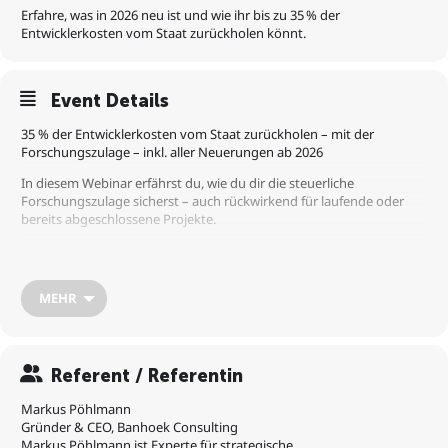
Erfahre, was in 2026 neu ist und wie ihr bis zu 35 % der
Entwicklerkosten vom Staat zurückholen könnt.
Event Details
35 % der Entwicklerkosten vom Staat zurückholen – mit der
Forschungszulage – inkl. aller Neuerungen ab 2026
In diesem Webinar erfährst du, wie du dir die steuerliche
Forschungszulage sicherst – auch rückwirkend für laufende oder
bereits abgeschlossene Projekte.
▪️ Wie du die Forschungszulage beantragst – auch rückwirkend
▪️ Welche Änderungen ab 2026 gelten und wie du davon profitierst
▪️ Welche F&E-Aktivitäten und Kosten förderfähig sind
MEHR
▪️ Wie du die maximale Fördersumme von bis zu 4,2 Mio. € pro Jahr
ausschöpfst
▪️ 5 praktische Tipps & Best Practices für eine erfolgreiche
Antragstellung
Referent / Referentin
▪️ Typische Fallstricke und wie du bürokratische Hürden effizient
vermeidest
Markus Pöhlmann
Bonus für Teilnehmende:
Gründer & CEO, Banhoek Consulting
💡 1:1 Expertensession zur Live-Beurteilung der Förderfähigkeit
Markus Pöhlmann ist Experte für strategische