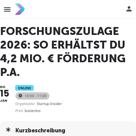
FORSCHUNGSZULAGE
2026: SO ERHÄLTST DU
4,2 MIO. € FÖRDERUNG
P.A.
DO
ONLINE
15
10:00 - 11:00
JAN
Organisator
Startup Insider
Preis
kostenlos
Kurzbeschreibung