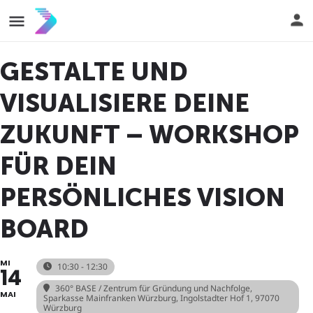
GESTALTE UND
VISUALISIERE DEINE
ZUKUNFT – WORKSHOP
FÜR DEIN
PERSÖNLICHES VISION
BOARD
MI
10:30 - 12:30
14
360° BASE / Zentrum für Gründung und Nachfolge
,
MAI
Sparkasse Mainfranken Würzburg, Ingolstadter Hof 1, 97070
Würzburg