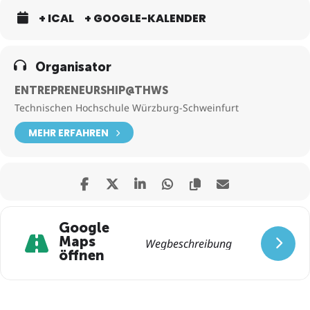
21. Jahrhunderts und ich bin überzeugt davon, dass wir uns erst am
Beginn einer immensen Revolution befinden. Je früher wir den
+ ICAL
+ GOOGLE-KALENDER
Einstieg finden, umso besser.“
Organisator
ENTREPRENEURSHIP@THWS
Technischen Hochschule Würzburg-Schweinfurt
MEHR ERFAHREN
Google
Maps
öffnen