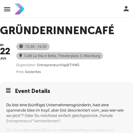
GRÜNDERINNENCAFÉ
DI
15:30 - 16:30
22
Café La Vita e Bella
, Theaterplatz 3, Würzburg
JUL
Organisator
Entrepreneurship@THWS
Preis
kostenlos
Event Details
Du bist eine (künftige) Unternehmensgründerin, hast eine
spannende Idee im Kopf, aber bist desorientiert vom „was-wer-wie-
wo-jetzt“? Oder Du möchtest einfach gleichgesinnte „Female
Entrepreneurs“ kennenlernen?
Das GründerinnenCafé ist ein niederschwelliges Angebot von