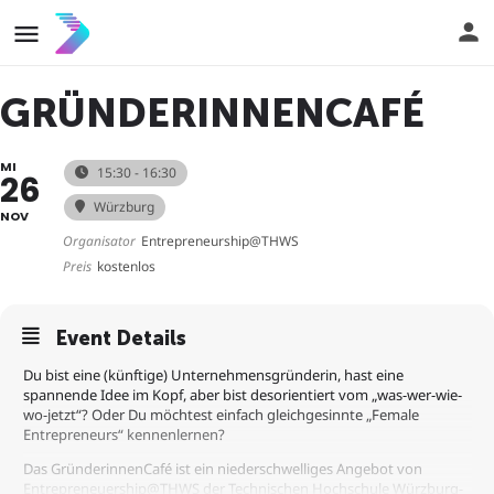
GRÜNDERINNENCAFÉ
MI
15:30 - 16:30
26
Würzburg
NOV
Organisator
Entrepreneurship@THWS
Preis
kostenlos
Event Details
Du bist eine (künftige) Unternehmensgründerin, hast eine
spannende Idee im Kopf, aber bist desorientiert vom „was-wer-wie-
wo-jetzt“? Oder Du möchtest einfach gleichgesinnte „Female
Entrepreneurs“ kennenlernen?
Das GründerinnenCafé ist ein niederschwelliges Angebot von
Entrepreneuership@THWS der Technischen Hochschule Würzburg-