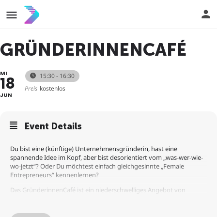
GRÜNDERINNENCAFÉ
MI
15:30 - 16:30
18
Preis
kostenlos
JUN
Event Details
Du bist eine (künftige) Unternehmensgründerin, hast eine
spannende Idee im Kopf, aber bist desorientiert vom „was-wer-wie-
wo-jetzt“? Oder Du möchtest einfach gleichgesinnte „Female
Entrepreneurs“ kennenlernen?
Das GründerinnenCafé ist ein niederschwelliges Angebot von
Entrepreneuership@THWS der Technischen Hochschule Würzburg-
Schweinfurt in Kooperation mit der 360°BASE.