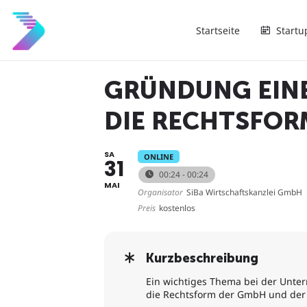
Startseite
Startu
GRÜNDUNG EINE
DIE RECHTSFOR
SA
ONLINE
31
00:24 - 00:24
MAI
Organisator
SiBa Wirtschaftskanzlei GmbH
Preis
kostenlos
Kurzbeschreibung
Ein wichtiges Thema bei der Unte
die Rechtsform der GmbH und der 