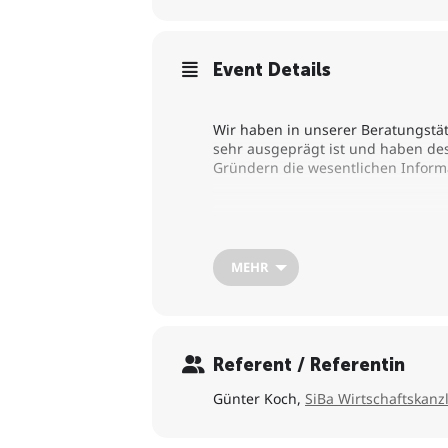
Event Details
Wir haben in unserer Beratungstäti
sehr ausgeprägt ist und haben des
Gründern die wesentlichen Infor
Inhalt
MEHR
die Kapitalgesellschaft als juri
Abgrenzung zur Einzeluntern
Referent / Referentin
Günter Koch,
SiBa Wirtschaftskanzl
Firmierung