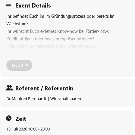
Event Details
Ihr befindet Euch im im Gründungsprozess oder bereits im
Wachstum?
Ihr wünscht Euch externes Know-how bei Förder- bzw.
Kreditanträgen oder Investorenpräsentationen?
Oder sucht Ihr Hilfestellung beim Marketing, der
Kundengewinnung und -bindung?
MEHR
Von der Prüfung der Geschäftsidee über das „Business Model
Canvas“ zum qualitativen und quantitativen Businessplan bis hin
zur Unternehmenssicherung und -nachfolge steht Euch Die
Referent / Referentin
Wirtschaftspaten e.V. für alle unternehmerischen Fragestellungen
zur Verfügung – ehrenamtlich und gemeinnützig.
Dr. Manfred Bernhardt | Wirtschaftspaten
Sichert Euch die partnerschaftliche Unterstützung und nutzt die
Zeit
kostenfreien Sprechstunden.
Ab April 2026 sind die Wirtschaftspaten regelmäßig mit der
13. Juli 2026 16:00 - 20:00
Gründungs- und Unternehmenssprechstunde vor Ort im HUB31.