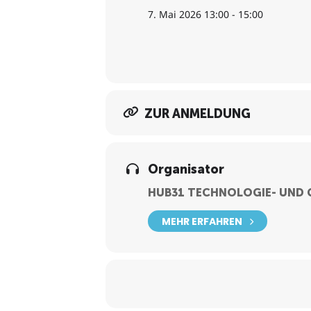
17.09.2026
7. Mai 2026 13:00 - 15:00
29.10.2026
26.11.2026
10.12.2026
ZUR ANMELDUNG
Organisator
HUB31 TECHNOLOGIE- UND
MEHR ERFAHREN