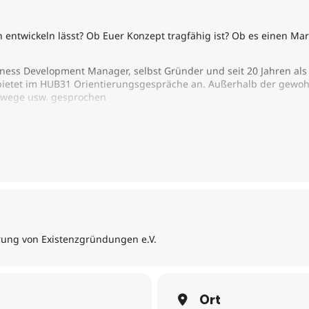
ch entwickeln lässt? Ob Euer Konzept tragfähig ist? Ob es einen Mar
iness Development Manager, selbst Gründer und seit 20 Jahren als 
ietet im HUB31 Orientierungsgespräche an. Außerhalb der gewo
swege usw. gesprochen
e als Sparringspartner für offene Fragen oder Ideen zur Verfügung
30853107
ehörigkeit
erung von Existenzgründungen e.V.
 Beratung in Kooperation mit dem HUB31 in Darmstadt statt:
Ort