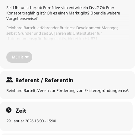
Seid Ihr unsicher, ob Eure Idee sich entwickeln lässt? Ob Euer
Konzept tragfähig ist? Ob es einen Markt gibt? Über die weitere
Vorgehensweise?
Reinhard Bartelt, erfahrender Business Development Manager,
selbst Gründer und seit 20 Jahren als Unterstützer für
Unternehmensgründungen aktiv, bietet im HUB31
Orientierungsgespräche an. Außerhalb der gewohnten Umgebung
kann über die Idee, das Projekt, Gedanken, Gründungswege usw.
gesprochen werden.
MEHR
Herr Bartelt steht Euch auch gerne als Sparringspartner für offene
Fragen oder Ideen zur Verfügung.
VFE-Kelkheim
Referent / Referentin
Anmeldung: per E-Mail oder 069-30853107
Kostenfrei – auch ohne Vereinszugehörigkeit
Reinhard Bartelt, Verein zur Förderung von Existenzgründungen e.V.
An weiteren Terminen findet eine Beratung in Kooperation mit dem
HUB31 in Darmstadt statt:
26.02.2026
Zeit
19.03.2026
07.05.2026
29. Januar 2026 13:00 - 15:00
28.05.2026
25.06.2026