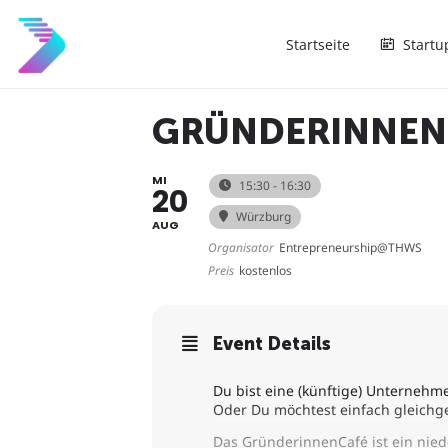
Startseite
Startu
GRÜNDERINNEN
MI
15:30 - 16:30
20
Würzburg
AUG
Organisator
Entrepreneurship@THWS
Preis
kostenlos
Event Details
Du bist eine (künftige) Unternehm
Oder Du möchtest einfach gleichg
Das GründerinnenCafé ist ein ni