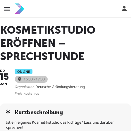
KOSMETIKSTUDIO
ERÖFFNEN –
SPRECHSTUNDE
DO
ONLINE
15
16:30 - 17:00
JAN
Organisator
Deutsche Gründungsberatung
Preis
kostenlos
Kurzbeschreibung
Ist ein eigenes Kosmetikstudio das Richtige? Lass uns darüber
sprechen!