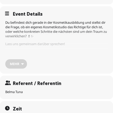
Event Details
Du befindest dich gerade in der Kosmetikausbildung und stellst dir
die Frage, ob ein eigenes Kosmetikstudio das Richtige für dich ist,
oder welche konkreten Schritte die nächsten sind um dein Traum zu
verwirklichen? 💄✨
Lass uns gemeinsam darüber sprechen!
Mein Name ist Belma Tuna, ich bin Wirtschaftspsychologin und habe
bereits einige Kosmetiker/innen auf den Weg in die
Selbstständigkeit begleitet und freue mich auch mit dir über deine
MEHR
nächsten Schritte zu sprechen und deine Fragen zu beantworten.
Der Termin passt dir nicht?
Buche deinen Wunschtermin unter folgendem Link:
Referent / Referentin
https://calendar.app.google/chbYNMhVgz4hvHVG8
Belma Tuna
Zeit