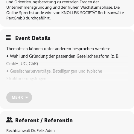
und Orientierungsberatung zu zentralen Fragen der
Unternehmensgründung und der frühen Wachstumsphase. Die
Online-Sprechstunde wird von KNOLLE® SOCIETÄT Rechtsanwälte
PartGmbB durchgeführt.
Event Details
Thematisch können unter anderem besprochen werden:
• Wahl und Gründung der passenden Gesellschaftsform (z. B.
GmbH, UG, GbR)
• Gesellschafterverträge, Beteiligungen und typische
Strukturierungsfragen
• Allgemeine Vertragsfragen (z. B. Kunden-, Lieferanten- und
Kooperationsverträge)
MEHR
• Haftungsfragen und typische rechtliche Risiken in der
Frühphase
• Grundzüge von AGB-, Datenschutz- und Compliance-Themen
Referent / Referentin
• Ersteinschätzung zu rechtlichen Fragen bei Wachstum,
Rechtsanwalt Dr. Felix Aden
Investoren oder Internationalisierung