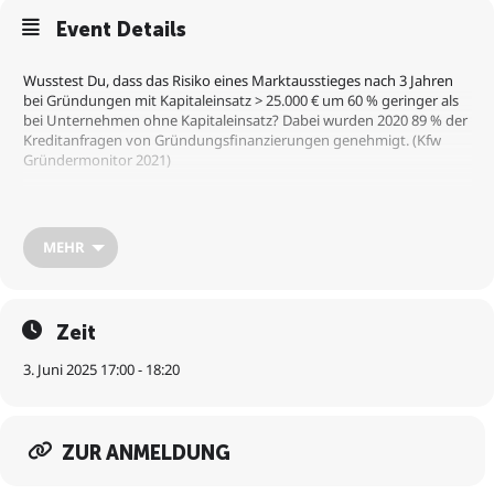
Event Details
Wusstest Du, dass das Risiko eines Marktausstieges nach 3 Jahren
bei Gründungen mit Kapitaleinsatz > 25.000 € um 60 % geringer als
bei Unternehmen ohne Kapitaleinsatz? Dabei wurden 2020 89 % der
Kreditanfragen von Gründungsfinanzierungen genehmigt. (Kfw
Gründermonitor 2021)
In diesem Seminar erklären Dir Gordon Gemein (Deutsche
Gründungsberatung) und Nicole Trapp (Sparkasse Krefeld):
MEHR
➡️ welche Förderkredite für Dich in Frage kommen
➡️ wie Du Förderkredite nutzen kannst, um erfolgreich zu gründen
➡️ wie Du dich optimal auf Bankgespräche vorbereitest
Zeit
➡️ und warum Du durch ein Bankgespräch nur gewinnen kannst.
3. Juni 2025 17:00 - 18:20
Es handelt sich hierbei um KEINE Verkaufsveranstaltung. Unsere
Webinare dienen lediglich dazu, wichtiges Wissen zu vermitteln.
ZUR ANMELDUNG