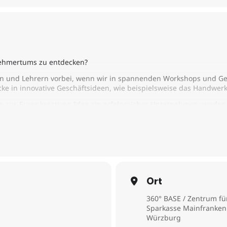
rnehmertums zu entdecken?
n und Lehrern vorbei, wenn wir in spannenden Workshops und G
ke in innovative Geschäftsideen, wie beispielsweise das Handwerk
 wie aus Eurer kreativen Idee ein erfolgreiches Unternehmen werde
ke in die junge Gastrobranche und vieles mehr erwartet Euch.
ünderpreises für Schulen könnt Ihr im Team erfolgreich sein und 
peration mit dem Deutschen Gründer Preis und der Handwerkskamm
Ort
360° BASE / Zentrum f
Sparkasse Mainfranken 
Würzburg