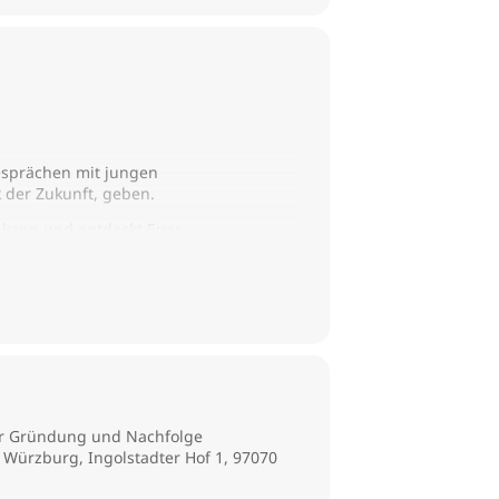
esprächen mit jungen
 der Zukunft, geben.
n kann und entdeckt Euer
Euch wertvolle Preise sichern. Wir
er für Unterfranken.
ür Gründung und Nachfolge
Würzburg, Ingolstadter Hof 1, 97070