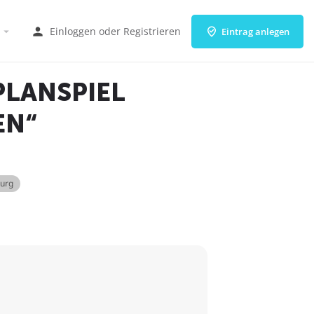
Einloggen
oder
Registrieren
Eintrag anlegen
PLANSPIEL
EN“
burg