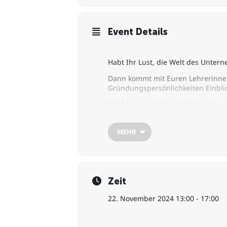
Event Details
Habt Ihr Lust, die Welt des Unte
Dann kommt mit Euren Lehrerinne
Gründungspersönlichkeiten Einblic
Erfahrt in interaktiven Sessions,
Gründungspotenzial.
Innovationen im Handwerk, Einblic
MEHR
Als Teilnehmende des Deutschen Gr
freuen uns auf Euch!
Die Veranstaltung erfolgt in Koo
Zeit
22. November 2024 13:00 - 17:00