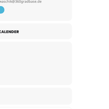
waschik@360gradbase.de
KALENDER