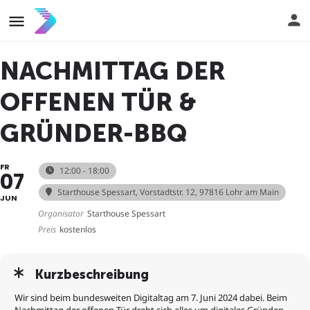
NACHMITTAG DER
OFFENEN TÜR &
GRÜNDER-BBQ
FR
12:00 - 18:00
07
Starthouse Spessart
, Vorstadtstr. 12, 97816 Lohr am Main
JUN
Organisator
Starthouse Spessart
Preis
kostenlos
Kurzbeschreibung
Wir sind beim bundesweiten Digitaltag am 7. Juni 2024 dabei. Beim