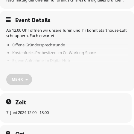
Nachmittag der offenen Tür dreht sich alles um digitales Gründen.
Event Details
Ab 12.00 Uhr öffnen wir unsere Türen und ihr könnt Starthouse-Luft
schnuppern. Euch erwartet:
Offene Gründersprechstunde
Kostenfreies Probesitzen im Co-Working-Space
Eigene Aufnahme im Digital Hub
Ab 16:30 Uhr wartet als Highlight außerdem auf euch:
MEHR
Gründer-BBQ mit Sun Downer im Hinterhof
Zeit
7. Juni 2024 12:00 - 18:00