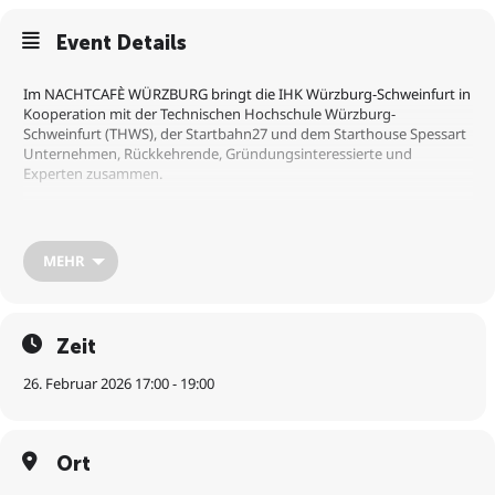
Event Details
Im NACHTCAFÈ WÜRZBURG bringt die IHK Würzburg-Schweinfurt in
Kooperation mit der Technischen Hochschule Würzburg-
Schweinfurt (THWS), der Startbahn27 und dem Starthouse Spessart
Unternehmen, Rückkehrende, Gründungsinteressierte und
Experten zusammen.
Warum solltest du teilnehmen?
▪️Erfahre, wie flexible Arbeitszeiten und familienfreundliche Angebote
den Wiedereinstieg von Eltern unterstützen.
MEHR
▪️Erhalte wertvolle Einblicke in die Gründung aus der Elternzeit – eine
zunehmend attraktive Option für Rückkehrende.
▪️Profitiere von Expertengesprächen, interaktiven Diskussionen und
Networking mit anderen Fachkräften.
Zeit
26. Februar 2026 17:00 - 19:00
Ort