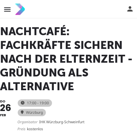
NACHTCAFÉ:
FACHKRÄFTE SICHERN
NACH DER ELTERNZEIT -
GRÜNDUNG ALS
ALTERNATIVE
DO
17:00 - 19:00
26
Würzburg
FEB
Organisator
IHK Würzburg-Schweinfurt
Preis
kostenlos