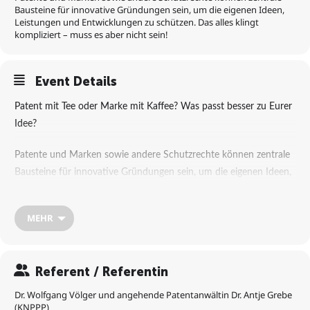
Bausteine für innovative Gründungen sein, um die eigenen Ideen,
Leistungen und Entwicklungen zu schützen. Das alles klingt
kompliziert – muss es aber nicht sein!
Event Details
Patent mit Tee oder Marke mit Kaffee? Was passt besser zu Eurer
Idee?
Patente und Marken sowie andere Schutzrechte können zentrale
Bausteine für innovative Gründungen sein, um die eigenen Ideen,
Leistungen und Entwicklungen zu schützen. Das alles klingt
kompliziert – muss es aber nicht sein!
MEHR
Ab dem 12. Februar 2026 sind die Kolleg:innen von
KNPP Rechts-
und Patentanwälte PartGmbB
regelmäßig mit der Patent- &
Referent / Referentin
Marken-Sprechstunde vor Ort im HUB31. Die Beratung findet
immer am 2. Donnerstag des Monats ab 10:30 bis 14:00 Uhr
Dr. Wolfgang Völger und angehende Patentanwältin Dr. Antje Grebe
(KNPPP)
statt und lädt ausdrücklich auch zum unverbindlichen