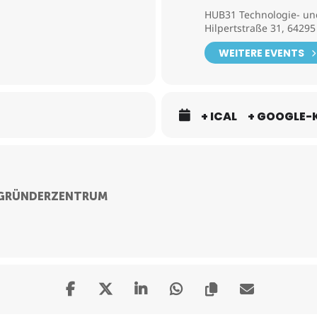
HUB31 Technologie- u
Hilpertstraße 31, 6429
ags keine Patent- & Marken-Sprechstunde statt!
WEITERE EVENTS
+ ICAL
+ GOOGLE-
 Patentanwältin Dr. Antje Grebel freuen sich auf interessante Ge
ail voelger@knpp.de oder Telefon ( 49 6151 87 13 74) erreichbar.
 GRÜNDERZENTRUM