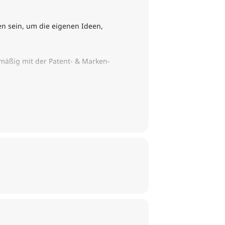
n sein, um die eigenen Ideen,
mäßig mit der Patent- & Marken-
rücklich auch zum unverbindlichen
 direkt bei uns im Haus: offene
kt mit den Kolleg:innen von KNPP: