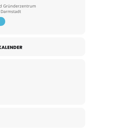
nd Gründerzentrum
5 Darmstadt
KALENDER
spräche und sind regelmäßig vor Ort –