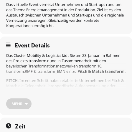
Das virtuelle Event vernetzt Unternehmen und Start-ups rund um
das Thema Energiemanagement in der Produktion. Ziel ist es, den
Austausch zwischen Unternehmen und Start-ups und die regionale
Vernetzung anzuregen. Gleichzeitig werden konkrete
Kooperationen ermöglicht.
Event Details
Das Cluster Mobility & Logistics lädt Sie am 23. Januar im Rahmen
des Projekts transform.r und in Zusammenarbeit mit den
bayerischen Transformationsnetzwerken transform.10,
transform.RMF & transform_EMN ein zu
Pitch & Match transform
.
PITCH
: Im ersten Schritt haben etablierte Unternehmen bei Pitch &
Match die Gelegenheit, ihre spezifische Aufgabenstellung oder
Frage innerhalb von drei Minuten vorzustellen, die in
Zusammenarbeit mit einem Start-up gelöst werden soll. Direkt im
Anschluss folgt eine Frage- und Antwortrunde per Chat, die den
MEHR
Pitch abrundet.
MATCH
: Im nächsten Schritt führen Start-ups und etablierte
Unternehmen 20-minütige 1:1 Gespräche online, sofern im Vorfeld
Zeit
beidseitiges Interesse bekundet wurde. Start-ups bewerben sich im