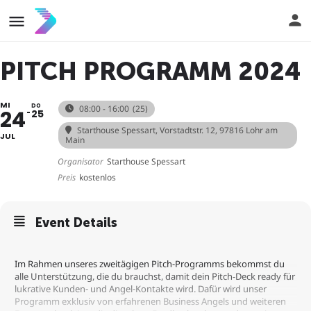
PITCH PROGRAMM 2024
MI
DO
08:00 - 16:00
(25)
24
25
Starthouse Spessart
, Vorstadtstr. 12, 97816 Lohr am
JUL
Main
Organisator
Starthouse Spessart
Preis
kostenlos
Event Details
Im Rahmen unseres zweitägigen Pitch-Programms bekommst du
alle Unterstützung, die du brauchst, damit dein Pitch-Deck ready für
lukrative Kunden- und Angel-Kontakte wird. Dafür wird unser
Programm exklusiv von erfahrenen Business Angels und weiteren