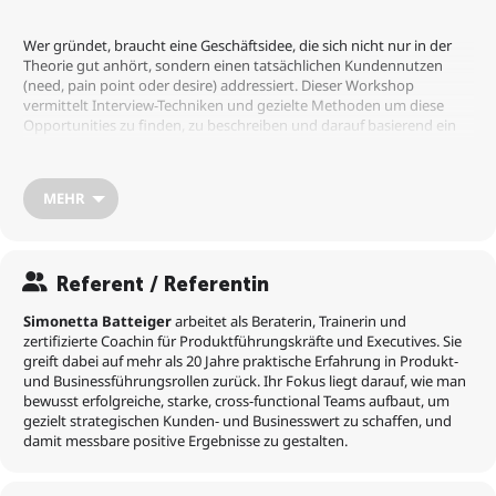
Wer gründet, braucht eine Geschäftsidee, die sich nicht nur in der
Theorie gut anhört, sondern einen tatsächlichen Kundennutzen
(need, pain point oder desire) addressiert. Dieser Workshop
vermittelt Interview-Techniken und gezielte Methoden um diese
Opportunities zu finden, zu beschreiben und darauf basierend ein
Positioning und eine Produktvision zu entwickeln.
MEHR
Einer der größten Fehler, den man in der Produktentwicklung
machen kann, ist Produkte nicht aufgrund der Probleme zu
entwickeln, die potentielle Käufer und Nutzer tatsächlich haben,
sondern aufgrund von Annahmen, die man persönlich dazu trifft.
Referent / Referentin
Simonetta Batteiger
arbeitet als Beraterin, Trainerin und
Diesen Fehler kann man sehr gut vermeiden indem man
zertifizierte Coachin für Produktführungskräfte und Executives. Sie
systematisch erfragt, wie und in welchem Kontext ein user ein
greift dabei auf mehr als 20 Jahre praktische Erfahrung in Produkt-
Produkt tatsächlich nutzen will. Wir lernen in diesem Workshop,
und Businessführungsrollen zurück. Ihr Fokus liegt darauf, wie man
gezielt nach diesen Motivationen und Situationen zu fragen, in
bewusst erfolgreiche, starke, cross-functional Teams aufbaut, um
denen das Produkt einen Mehrwert schafft. Wir schauen uns dazu
gezielt strategischen Kunden- und Businesswert zu schaffen, und
grundlegende Konzepte aus der Produktentwicklung an, und
damit messbare positive Ergebnisse zu gestalten.
übersetzen dies in konkrete Ansätze, wie man selbst ein Product-
Discovery Projekt für die eigene Geschäftsidee umsetzen kann.