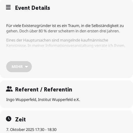
Event Details
Für viele Existenzgründer ist es ein Traum, in die Selbständigkeit zu
gehen. Doch über 80 % derer scheitern in den ersten drei Jahren.
Eines der Hauptursachen sind mangelnde kaufmännische
Kenntnisse. In meiner Informationsveranstaltung verrate ich Ihnen,
wie Sie als Existenzgründer die kritischen Hürden der Gründung
erfolgreich überwinden.
In meinem Seminar zeige ich Ihnen
MEHR
– wie Sie richtig ins Geschäft kommen
– wie Sie die Finanzen im Griff haben
– wie Sie die Finanzen automatisieren
Referent / Referentin
– wie Sie Ihren wirtschaftlichen Erfolg sichern und ausbauen und
– wie Sie mit bis zu 80 % vom Staat gefördert werden
Ingo Wupperfeld, Institut Wupperfeld e.K.
Zeit
7. Oktober 2025 17:30 - 18:30