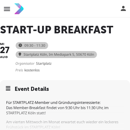
START-UP BREAKFAST
MI
09:30 - 11:30
27
Startplatz Köln
, Im Mediapark 5, 50670 Köln
AUG
Organisator
Startplatz
Preis
kostenlos
Event Details
Für STARTPLATZ-Member und Gründungsinteressierte:
Das Member-Breakfast findet von 9:30 Uhr bis 11:30 Uhr, im
STARTPLATZ Köln statt!
Am vierten Mittwoch im Monat erwartet euch wieder ein leckeres
Frühstück im STARTPLATZ Köln!